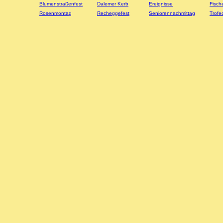
Blumenstraßenfest
Dalemer Kerb
Ereignisse
Fisch
Rosenmontag
Recheggefest
Seniorennachmittag
Trofe